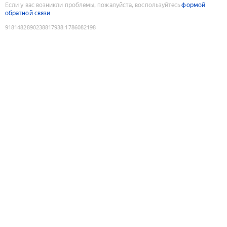
Если у вас возникли проблемы, пожалуйста, воспользуйтесь
формой
обратной связи
9181482890238817938
:
1786082198