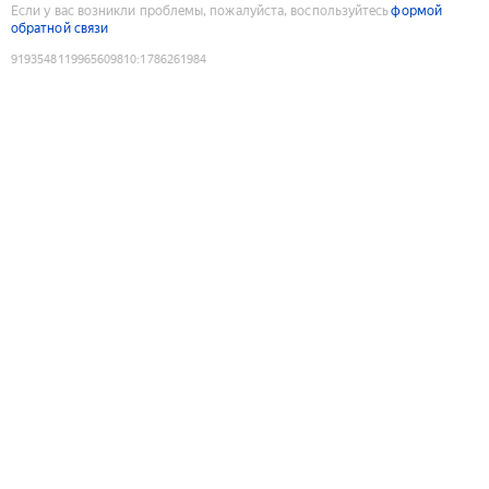
Если у вас возникли проблемы, пожалуйста, воспользуйтесь
формой
обратной связи
9193548119965609810
:
1786261984