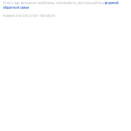
Если у вас возникли проблемы, пожалуйста, воспользуйтесь
формой
обратной связи
9186655415723573738
:
1786159275