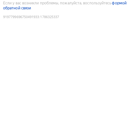
Если у вас возникли проблемы, пожалуйста, воспользуйтесь
формой
обратной связи
9197799696750491933
:
1786325337