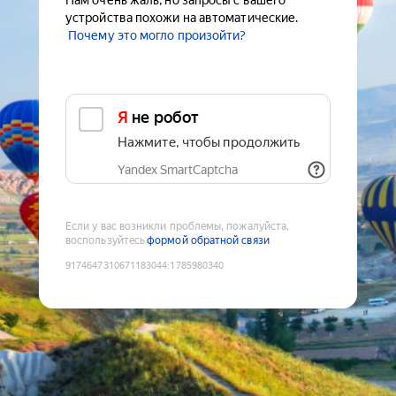
Нам очень жаль, но запросы с вашего
устройства похожи на автоматические.
Почему это могло произойти?
Я не робот
Нажмите, чтобы продолжить
Yandex SmartCaptcha
Если у вас возникли проблемы, пожалуйста,
воспользуйтесь
формой обратной связи
9174647310671183044
:
1785980340