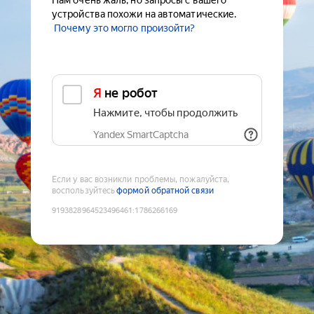
Нам очень жаль, но запросы с вашего
устройства похожи на автоматические.
Почему это могло произойти?
Я не робот
Нажмите, чтобы продолжить
Yandex SmartCaptcha
Если у вас возникли проблемы, пожалуйста,
воспользуйтесь
формой обратной связи
9193828964523496461
:
1786266169