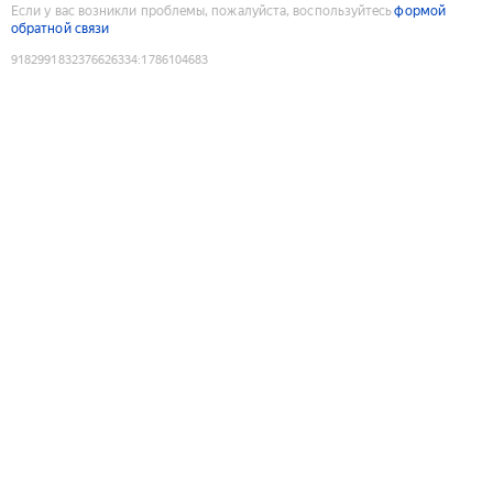
Если у вас возникли проблемы, пожалуйста, воспользуйтесь
формой
обратной связи
9182991832376626334
:
1786104683