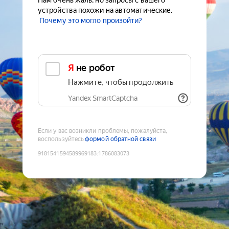
Нам очень жаль, но запросы с вашего
устройства похожи на автоматические.
Почему это могло произойти?
Я не робот
Нажмите, чтобы продолжить
Yandex SmartCaptcha
Если у вас возникли проблемы, пожалуйста,
воспользуйтесь
формой обратной связи
9181541594589969183
:
1786083073