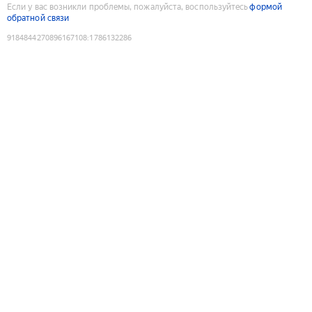
Если у вас возникли проблемы, пожалуйста, воспользуйтесь
формой
обратной связи
9184844270896167108
:
1786132286