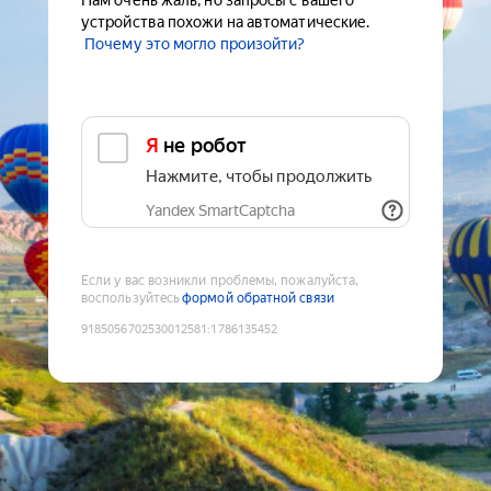
Нам очень жаль, но запросы с вашего
устройства похожи на автоматические.
Почему это могло произойти?
Я не робот
Нажмите, чтобы продолжить
Yandex SmartCaptcha
Если у вас возникли проблемы, пожалуйста,
воспользуйтесь
формой обратной связи
9185056702530012581
:
1786135452