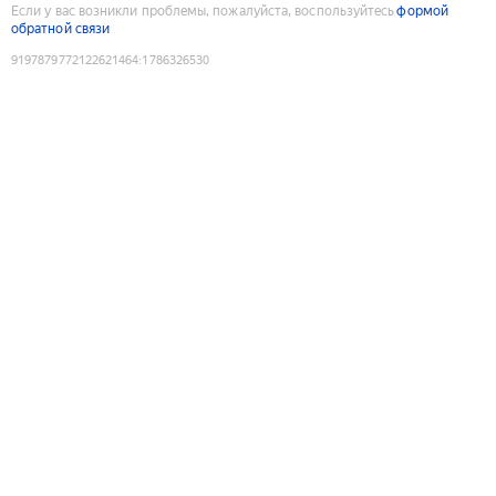
Если у вас возникли проблемы, пожалуйста, воспользуйтесь
формой
обратной связи
9197879772122621464
:
1786326530