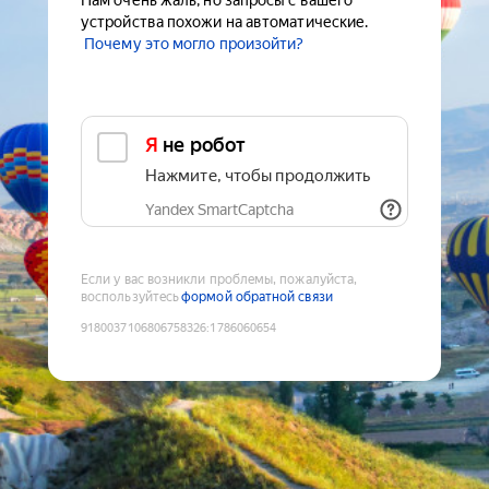
Нам очень жаль, но запросы с вашего
устройства похожи на автоматические.
Почему это могло произойти?
Я не робот
Нажмите, чтобы продолжить
Yandex SmartCaptcha
Если у вас возникли проблемы, пожалуйста,
воспользуйтесь
формой обратной связи
9180037106806758326
:
1786060654