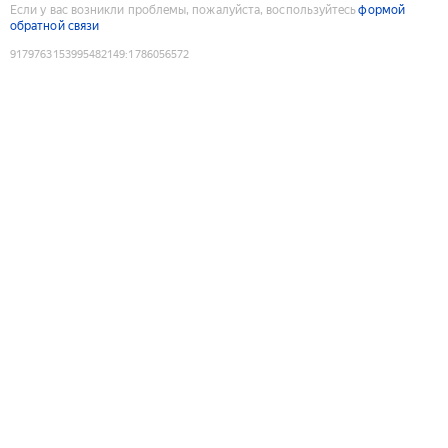
Если у вас возникли проблемы, пожалуйста, воспользуйтесь
формой
обратной связи
9179763153995482149
:
1786056572