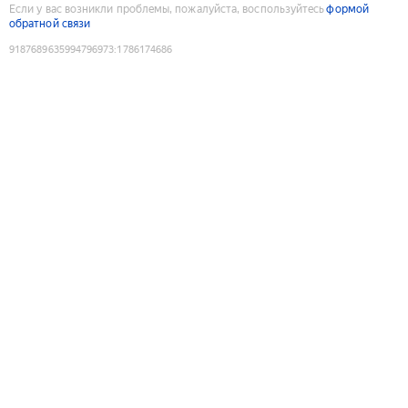
Если у вас возникли проблемы, пожалуйста, воспользуйтесь
формой
обратной связи
9187689635994796973
:
1786174686