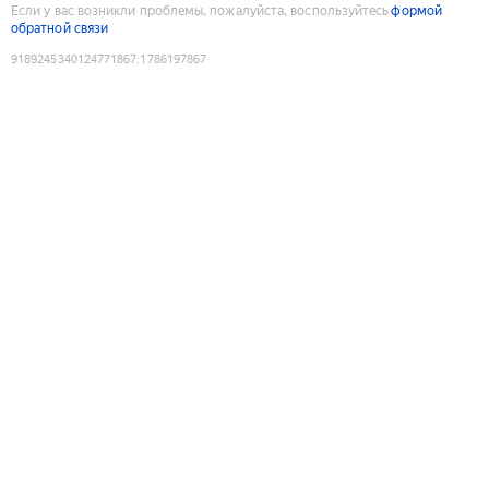
Если у вас возникли проблемы, пожалуйста, воспользуйтесь
формой
обратной связи
9189245340124771867
:
1786197867