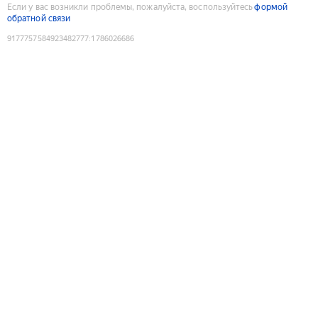
Если у вас возникли проблемы, пожалуйста, воспользуйтесь
формой
обратной связи
9177757584923482777
:
1786026686