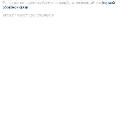
Если у вас возникли проблемы, пожалуйста, воспользуйтесь
формой
обратной связи
9173921148403718243
:
1785969519