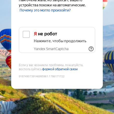
Нам очень жаль, но запросы с вашего
устройства похожи на автоматические.
Почему это могло произойти?
Я не робот
Нажмите, чтобы продолжить
Yandex SmartCaptcha
Если у вас возникли проблемы, пожалуйста,
воспользуйтесь
формой обратной связи
9187490739146995961
:
1786171722