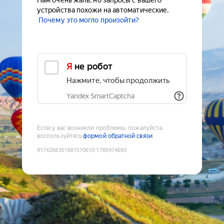
Нам очень жаль, но запросы с вашего
устройства похожи на автоматические.
Почему это могло произойти?
Я не робот
Нажмите, чтобы продолжить
Yandex SmartCaptcha
Если у вас возникли проблемы, пожалуйста,
воспользуйтесь
формой обратной связи
9174268351881570610
:
1785974693