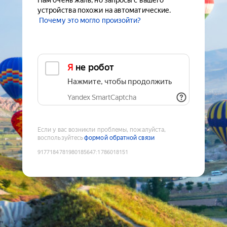
Нам очень жаль, но запросы с вашего
устройства похожи на автоматические.
Почему это могло произойти?
Я не робот
Нажмите, чтобы продолжить
Yandex SmartCaptcha
Если у вас возникли проблемы, пожалуйста,
воспользуйтесь
формой обратной связи
9177184781980185647
:
1786018151