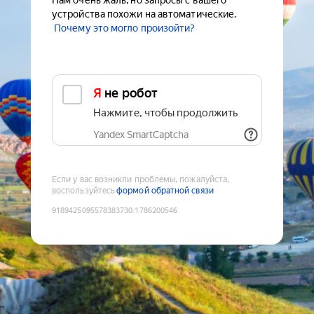
Нам очень жаль, но запросы с вашего
устройства похожи на автоматические.
Почему это могло произойти?
Я не робот
Нажмите, чтобы продолжить
Yandex SmartCaptcha
Если у вас возникли проблемы, пожалуйста,
воспользуйтесь
формой обратной связи
9189425095578383730
:
1786200546