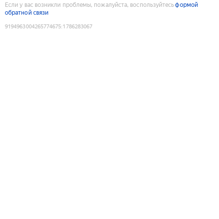
Если у вас возникли проблемы, пожалуйста, воспользуйтесь
формой
обратной связи
9194963004265774675
:
1786283067