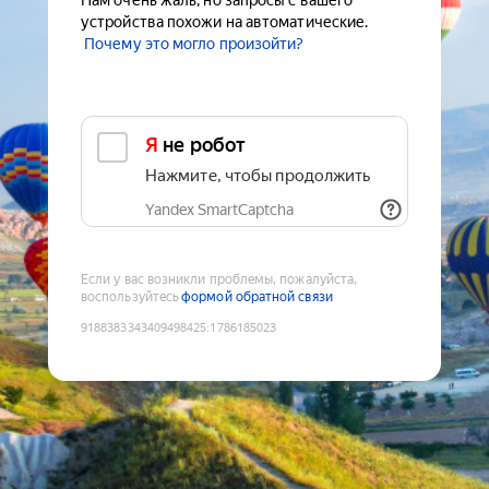
Нам очень жаль, но запросы с вашего
устройства похожи на автоматические.
Почему это могло произойти?
Я не робот
Нажмите, чтобы продолжить
Yandex SmartCaptcha
Если у вас возникли проблемы, пожалуйста,
воспользуйтесь
формой обратной связи
9188383343409498425
:
1786185023