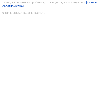
Если у вас возникли проблемы, пожалуйста, воспользуйтесь
формой
обратной связи
9181416583260436598
:
1786081210