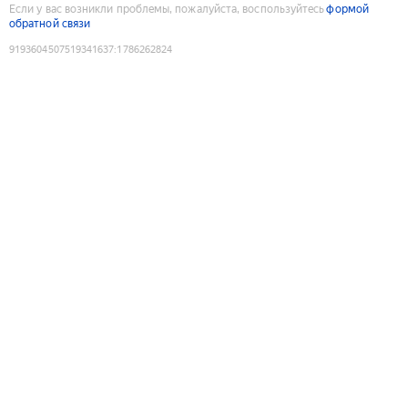
Если у вас возникли проблемы, пожалуйста, воспользуйтесь
формой
обратной связи
9193604507519341637
:
1786262824