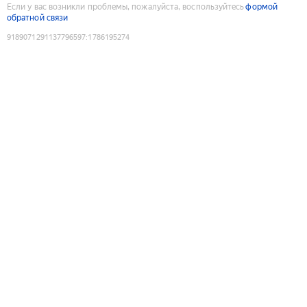
Если у вас возникли проблемы, пожалуйста, воспользуйтесь
формой
обратной связи
9189071291137796597
:
1786195274