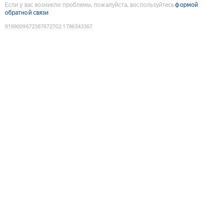
Если у вас возникли проблемы, пожалуйста, воспользуйтесь
формой
обратной связи
9199009672387672702
:
1786343367