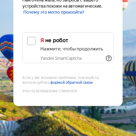
Нам очень жаль, но запросы с вашего
устройства похожи на автоматические.
Почему это могло произойти?
Я не робот
Нажмите, чтобы продолжить
Yandex SmartCaptcha
Если у вас возникли проблемы, пожалуйста,
воспользуйтесь
формой обратной связи
9182132587660630484
:
1786091879