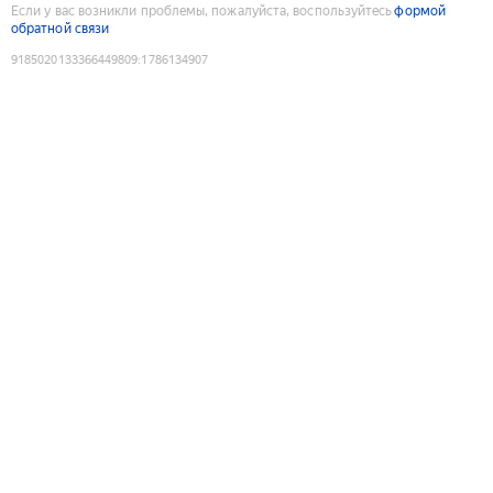
Если у вас возникли проблемы, пожалуйста, воспользуйтесь
формой
обратной связи
9185020133366449809
:
1786134907