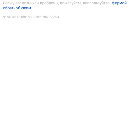
Если у вас возникли проблемы, пожалуйста, воспользуйтесь
формой
обратной связи
9184946151881869238
:
1786133804