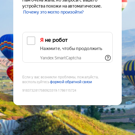
Нам очень жаль, но запросы с вашего
устройства похожи на автоматические.
Почему это могло произойти?
Я не робот
Нажмите, чтобы продолжить
Yandex SmartCaptcha
Если у вас возникли проблемы, пожалуйста,
воспользуйтесь
формой обратной связи
9183732817580923319
:
1786115724