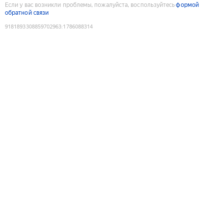
Если у вас возникли проблемы, пожалуйста, воспользуйтесь
формой
обратной связи
9181893308859702963
:
1786088314