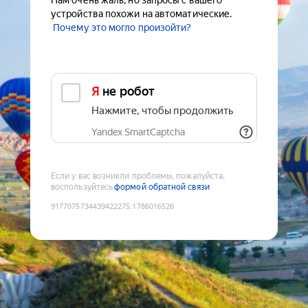
Нам очень жаль, но запросы с вашего
устройства похожи на автоматические.
Почему это могло произойти?
Я не робот
Нажмите, чтобы продолжить
Yandex SmartCaptcha
Если у вас возникли проблемы, пожалуйста,
воспользуйтесь
формой обратной связи
9177075734439422275
:
1786016526