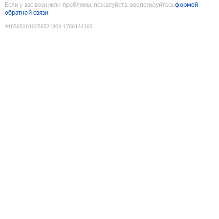
Если у вас возникли проблемы, пожалуйста, воспользуйтесь
формой
обратной связи
9185650810256521804
:
1786144305