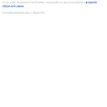
Если у вас возникли проблемы, пожалуйста, воспользуйтесь
формой
обратной связи
9192998040687667683
:
1786253787