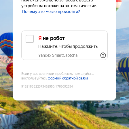
Нам очень жаль, но запросы с вашего
устройства похожи на автоматические.
Почему это могло произойти?
Я не робот
Нажмите, чтобы продолжить
Yandex SmartCaptcha
Если у вас возникли проблемы, пожалуйста,
воспользуйтесь
формой обратной связи
9182183222373462550
:
1786092634