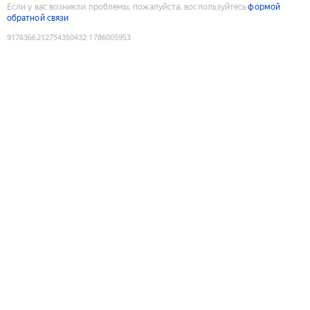
Если у вас возникли проблемы, пожалуйста, воспользуйтесь
формой
обратной связи
9176366212754350432
:
1786005953