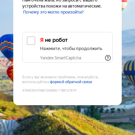
Нам очень жаль, но запросы с вашего
устройства похожи на автоматические.
Почему это могло произойти?
Я не робот
Нажмите, чтобы продолжить
Yandex SmartCaptcha
Если у вас возникли проблемы, пожалуйста,
воспользуйтесь
формой обратной связи
9184535070967244856
:
1786127679