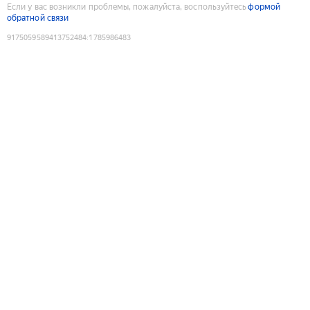
Если у вас возникли проблемы, пожалуйста, воспользуйтесь
формой
обратной связи
9175059589413752484
:
1785986483