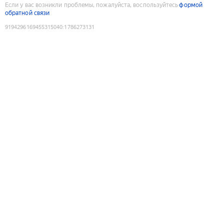
Если у вас возникли проблемы, пожалуйста, воспользуйтесь
формой
обратной связи
9194296169455315040
:
1786273131