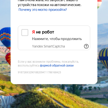
Нам очень жаль, но запросы с вашего
устройства похожи на автоматические.
Почему это могло произойти?
Я не робот
Нажмите, чтобы продолжить
Yandex SmartCaptcha
Если у вас возникли проблемы, пожалуйста,
воспользуйтесь
формой обратной связи
9187269329018820947
:
1786168423