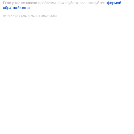
Если у вас возникли проблемы, пожалуйста, воспользуйтесь
формой
обратной связи
9189770230694597679
:
1786205689