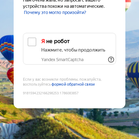
Нам очень жаль, но запросы с вашего
устройства похожи на автоматические.
Почему это могло произойти?
Я не робот
Нажмите, чтобы продолжить
Yandex SmartCaptcha
Если у вас возникли проблемы, пожалуйста,
воспользуйтесь
формой обратной связи
9181594232166298253
:
1786083857