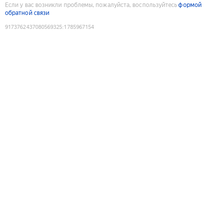
Если у вас возникли проблемы, пожалуйста, воспользуйтесь
формой
обратной связи
9173762437080569325
:
1785967154