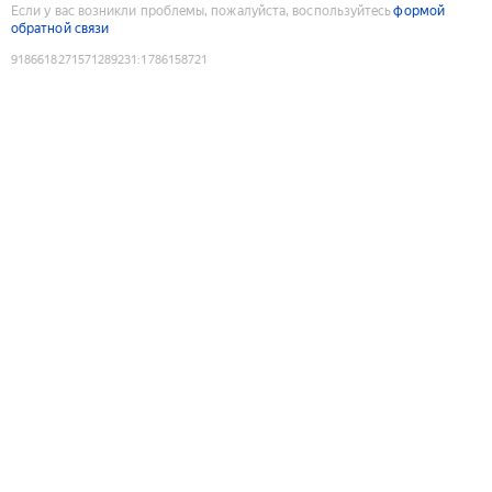
Если у вас возникли проблемы, пожалуйста, воспользуйтесь
формой
обратной связи
9186618271571289231
:
1786158721