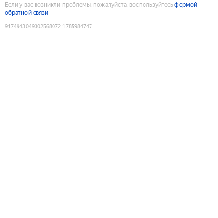
Если у вас возникли проблемы, пожалуйста, воспользуйтесь
формой
обратной связи
9174943049302568072
:
1785984747