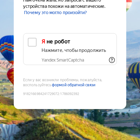
Нам очень жаль, но запросы с вашего
устройства похожи на автоматические.
Почему это могло произойти?
Я не робот
Нажмите, чтобы продолжить
Yandex SmartCaptcha
Если у вас возникли проблемы, пожалуйста,
воспользуйтесь
формой обратной связи
9182166984241729072
:
1786092392