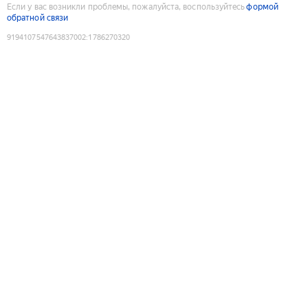
Если у вас возникли проблемы, пожалуйста, воспользуйтесь
формой
обратной связи
9194107547643837002
:
1786270320