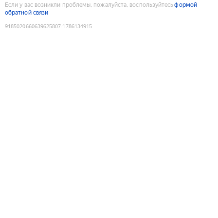
Если у вас возникли проблемы, пожалуйста, воспользуйтесь
формой
обратной связи
9185020660639625807
:
1786134915