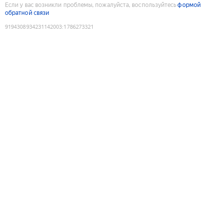
Если у вас возникли проблемы, пожалуйста, воспользуйтесь
формой
обратной связи
9194308934231142003
:
1786273321